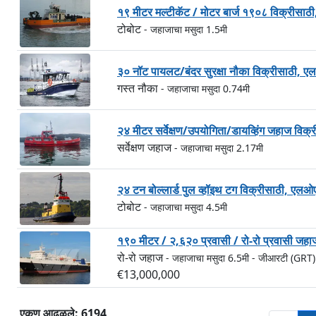
१९ मीटर मल्टीकॅट / मोटर बार्ज १९०८ विक्रीस
टोबोट
- जहाजाचा मसुदा 1.5मी
३० नॉट पायलट/बंदर सुरक्षा नौका विक्रीसाठी,
गस्त नौका
- जहाजाचा मसुदा 0.74मी
२४ मीटर सर्वेक्षण/उपयोगिता/डायव्हिंग जहाज व
सर्वेक्षण जहाज
- जहाजाचा मसुदा 2.17मी
२४ टन बोल्लार्ड पुल व्हॉइथ टग विक्रीसाठी, 
टोबोट
- जहाजाचा मसुदा 4.5मी
१९० मीटर / २,६२० प्रवासी / रो-रो प्रवासी 
रो-रो जहाज
- जहाजाचा मसुदा 6.5मी
- जीआरटी (GRT
€13,000,000
एकूण आढळले: 6194