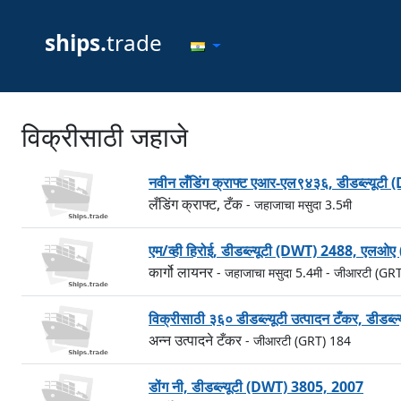
ships.
trade
विक्रीसाठी जहाजे
नवीन लँडिंग क्राफ्ट एआर-एल९४३६, डीडब्ल्यू
लँडिंग क्राफ्ट, टँक
- जहाजाचा मसुदा 3.5मी
एम/व्ही हिरोई, डीडब्ल्यूटी (DWT) 2488, एलओ
कार्गो लायनर
- जहाजाचा मसुदा 5.4मी
- जीआरटी (GR
विक्रीसाठी ३६० डीडब्ल्यूटी उत्पादन टँकर, ड
अन्न उत्पादने टँकर
- जीआरटी (GRT) 184
डोंग नी, डीडब्ल्यूटी (DWT) 3805, 2007