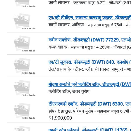
कार्गो लायनर
- जहाजाचा मसुदा 6.2मी
- जीआरटी (GR
एम/व्ही टीबीएन, सामान्य मालवाहू जहाज, डीडब
कार्गो लायनर, आशिया
- जहाजाचा मसुदा 6.75मी
- जी
नवीन सक्सेस, डीडब्ल्यूटी (DWT) 77229, ए
बल्क वाहक
- जहाजाचा मसुदा 14.269मी
- जीआरटी (
एम/टी लुकास, डीडब्ल्यूटी (DWT) 840, एलओए
तेल/रासायनिक टँकर, ब्लॅक सी (काळा समुद्र)
- जह
मोठ्या क्षमतेचे जुने फ्लोटिंग डॉक, डीडब्ल्यू
फ्लोटिंग डॉक, उत्तर युरोप
टीएसएचडी एव्हॉन, डीडब्ल्यूटी (DWT) 6300,
हॉपर barge, पश्चिम युरोप
- जहाजाचा मसुदा 6.7मी
$1,900,000
एमव्ही स्टेप फॉरवर्ड, डीडब्ल्यूटी (DWT) 11