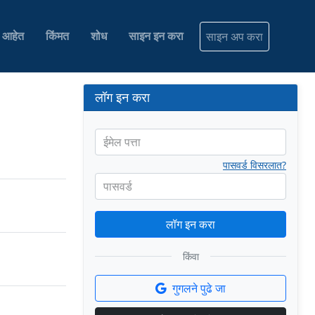
ी आहेत
किंमत
शोध
साइन इन करा
साइन अप करा
लॉग इन करा
ईमेल पत्ता
पासवर्ड विसरलात?
पासवर्ड
लॉग इन करा
किंवा
गुगलने पुढे जा