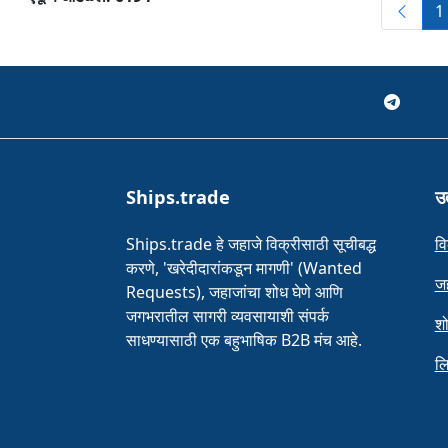
1
Ships.trade
उत
Ships.trade हे जहाजे विक्रीसाठी सूचीबद्ध
वि
करणे, 'खरेदीदारांकडून मागणी' (Wanted
जह
Requests), जहाजांचा शोध घेणे आणि
जगभरातील सागरी व्यवसायाशी संपर्क
श
साधण्यासाठी एक बहुभाषिक B2B मंच आहे.
लि