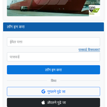
लॉग इन करा
ईमेल पत्ता
पासवर्ड विसरलात?
पासवर्ड
लॉग इन करा
किंवा
गुगलने पुढे जा
ॲपलने पुढे जा