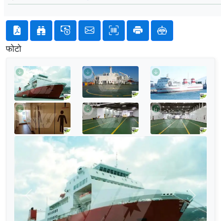
फोटो
मागील
पुढील