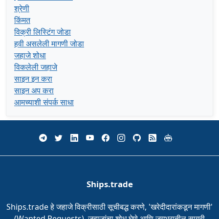
श्रेणी
किंमत
विक्री लिस्टिंग जोडा
हवी असलेली मागणी जोडा
जहाजे शोधा
विकलेली जहाजे
साइन इन करा
साइन अप करा
आमच्याशी संपर्क साधा
Ships.trade
Ships.trade हे जहाजे विक्रीसाठी सूचीबद्ध करणे, 'खरेदीदारांकडून मागणी'
(Wanted Requests), जहाजांचा शोध घेणे आणि जगभरातील सागरी