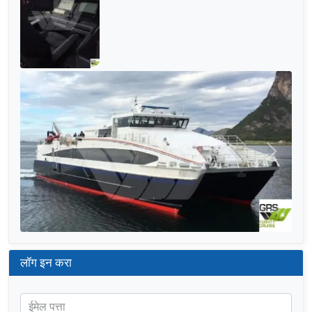
मागील
पुढील
लॉग इन करा
ईमेल पत्ता