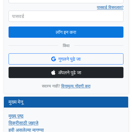
पासवर्ड विसरलात?
पासवर्ड
लॉग इन करा
किंवा
गुगलने पुढे जा
ॲपलने पुढे जा
सदस्य नाही?
विनामूल्य नोंदणी करा
मुख्य मेनू
मुख्य पृष्ठ
विक्रीसाठी जहाजे
हवी असलेल्या मागण्या