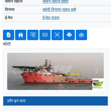
समान जहाजे
समान जहाजे दर्शवा
विनंत्या
खरेदी विनंत्या जुळत आहे
ई-मेल
ई-मेल पाठवा
फोटो
मागील
पुढील
लॉग इन करा