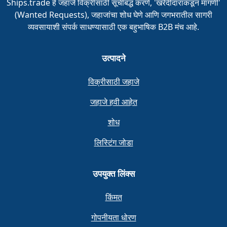
Ships.trade हे जहाजे विक्रीसाठी सूचीबद्ध करणे, 'खरेदीदारांकडून मागणी'
(Wanted Requests), जहाजांचा शोध घेणे आणि जगभरातील सागरी
व्यवसायाशी संपर्क साधण्यासाठी एक बहुभाषिक B2B मंच आहे.
उत्पादने
विक्रीसाठी जहाजे
जहाजे हवी आहेत
शोध
लिस्टिंग जोडा
उपयुक्त लिंक्स
किंमत
गोपनीयता धोरण