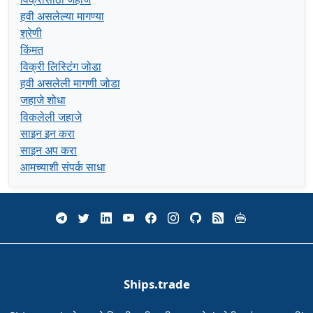
हवी असलेल्या मागण्या
श्रेणी
किंमत
विक्री लिस्टिंग जोडा
हवी असलेली मागणी जोडा
जहाजे शोधा
विकलेली जहाजे
साइन इन करा
साइन अप करा
आमच्याशी संपर्क साधा
Ships.trade