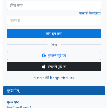
ईमेल पत्ता
पासवर्ड विसरलात?
पासवर्ड
लॉग इन करा
किंवा
गुगलने पुढे जा
ॲपलने पुढे जा
सदस्य नाही?
विनामूल्य नोंदणी करा
मुख्य मेनू
मुख्य पृष्ठ
विक्रीसाठी जहाजे