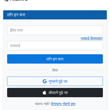
लॉग इन करा
ईमेल पत्ता
पासवर्ड विसरलात?
पासवर्ड
लॉग इन करा
किंवा
गुगलने पुढे जा
ॲपलने पुढे जा
सदस्य नाही?
विनामूल्य नोंदणी करा