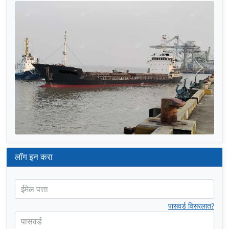
मागील
पुढील
लॉग इन करा
ईमेल पत्ता
पासवर्ड विसरलात?
पासवर्ड