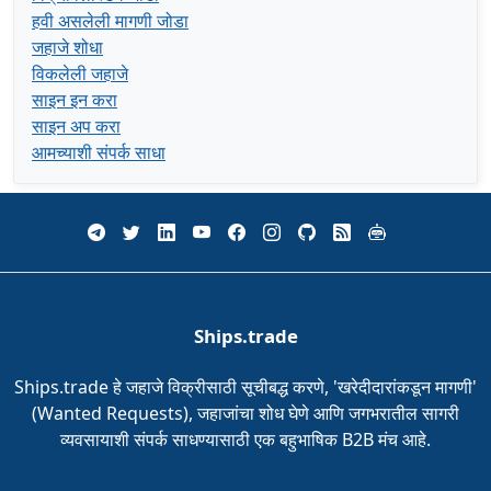
हवी असलेली मागणी जोडा
जहाजे शोधा
विकलेली जहाजे
साइन इन करा
साइन अप करा
आमच्याशी संपर्क साधा
Ships.trade
Ships.trade हे जहाजे विक्रीसाठी सूचीबद्ध करणे, 'खरेदीदारांकडून मागणी'
(Wanted Requests), जहाजांचा शोध घेणे आणि जगभरातील सागरी
व्यवसायाशी संपर्क साधण्यासाठी एक बहुभाषिक B2B मंच आहे.