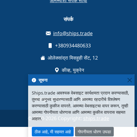
आमच्याशी संपर्क साधा
संपर्क
info@ships.trade
+380934480633
ओलेक्सांद्रा मिसहुही सेंट, 12
कीव्ह, युक्रेन
सूचना
Ships.trade आवश्यक वेबसाइट कार्यक्षमता प्रदान करण्यासाठी,
विनामूल्य नोंदणी करा
साइन अप करा
तुमचा अनुभव सुधारण्यासाठी आणि आमच्या रहदारीचे विश्लेषण
करण्यासाठी कुकीज वापरते. आमच्या वेबसाइटचा वापर करून, तुम्ही
आमच्या गोपनीयता धोरणास आणि आमच्या कुकीज वापरास सहमत
© 2020-2026 Copyright:
ships.trade
आहात.
ठीक आहे, मी सहमत आहे
गोपनीयता धोरण उघडा