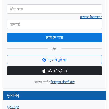
ईमेल पत्ता
पासवर्ड विसरलात?
पासवर्ड
लॉग इन करा
किंवा
गुगलने पुढे जा
ॲपलने पुढे जा
सदस्य नाही?
विनामूल्य नोंदणी करा
मुख्य मेनू
मुख्य पृष्ठ