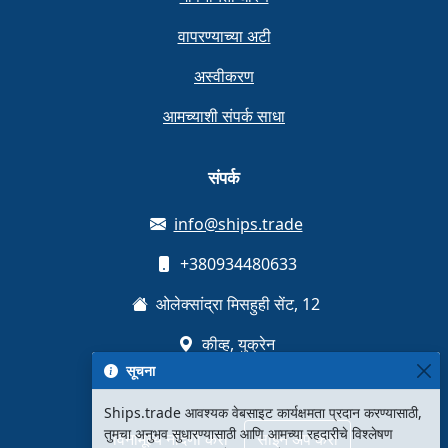
वापरण्याच्या अटी
अस्वीकरण
आमच्याशी संपर्क साधा
संपर्क
info@ships.trade
+380934480633
ओलेक्सांद्रा मिसहुही सेंट, 12
कीव्ह, युक्रेन
सूचना
Ships.trade आवश्यक वेबसाइट कार्यक्षमता प्रदान करण्यासाठी,
तुमचा अनुभव सुधारण्यासाठी आणि आमच्या रहदारीचे विश्लेषण
विनामूल्य नोंदणी करा
साइन अप करा