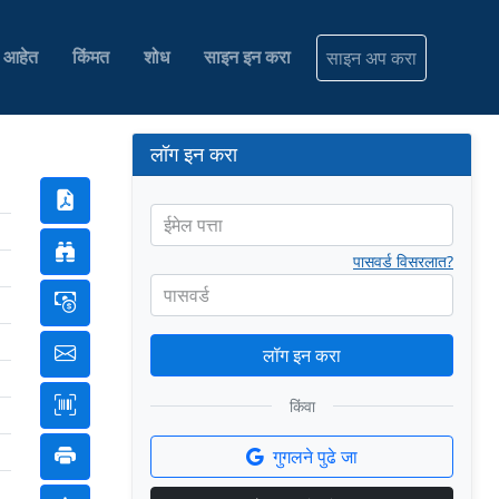
ी आहेत
किंमत
शोध
साइन इन करा
साइन अप करा
लॉग इन करा
ईमेल पत्ता
पासवर्ड विसरलात?
पासवर्ड
लॉग इन करा
किंवा
गुगलने पुढे जा