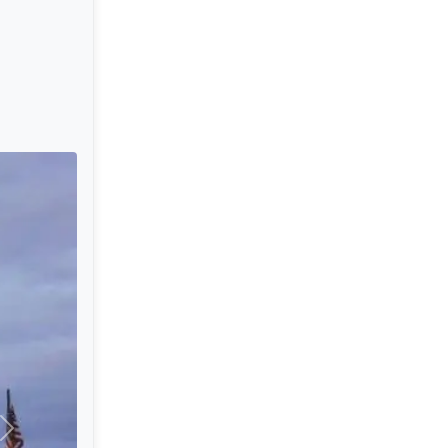
पुढील