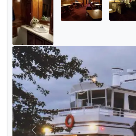
मागील