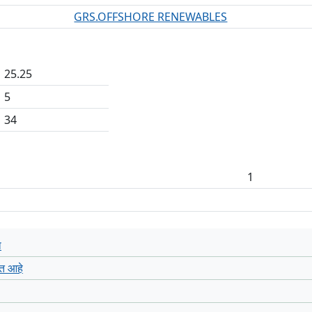
GRS.OFFSHORE RENEWABLES
25.25
5
34
1
ा
ळत आहे