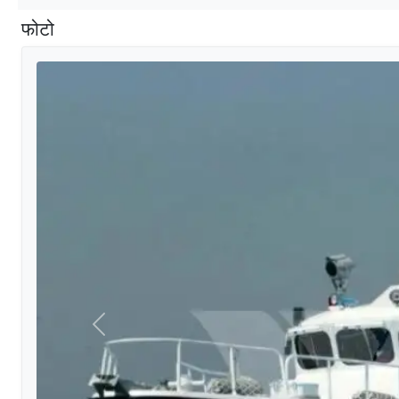
फोटो
मागील