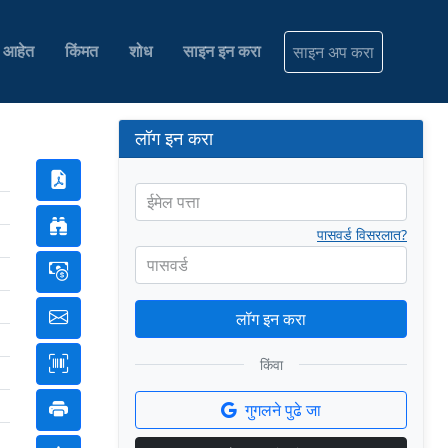
ी आहेत
किंमत
शोध
साइन इन करा
साइन अप करा
लॉग इन करा
ईमेल पत्ता
पासवर्ड विसरलात?
पासवर्ड
लॉग इन करा
किंवा
गुगलने पुढे जा