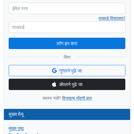
ईमेल पत्ता
पासवर्ड विसरलात?
पासवर्ड
लॉग इन करा
किंवा
गुगलने पुढे जा
ॲपलने पुढे जा
सदस्य नाही?
विनामूल्य नोंदणी करा
मुख्य मेनू
मुख्य पृष्ठ